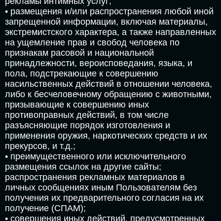
рекламы интимных услуг;
• размещения и/или распространения любой иной
запрещенной информации, включая материалы,
экстремистского характера, а также направленных
на ущемление прав и свобод человека по
признакам расовой и национальной
принадлежности, вероисповедания, языка, и
пола, подстрекающие к совершению
насильственных действий в отношении человека,
либо к бесчеловечному обращению с животными,
призывающие к совершению иных
противоправных действий, в том числе
разъясняющие порядок изготовления и
применения оружия, наркотических средств и их
прекурсов, и т.д.;
• преимущественного или исключительного
размещения ссылок на другие сайты;
распространения рекламных материалов в
личных сообщениях иным Пользователям без
получения их предварительного согласия на их
получение (СПАМ);
• совершения иных действий, предусмотренных