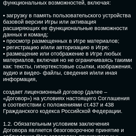
функциональных возможностей, включая:
• загрузку в память пользовательского устройства
базовой версии Игры или активация
расширяющих ее функциональные возможности
данных и команд;
• просмотр размещенных в Игре материалов;
• регистрацию и/или авторизацию в Игре;
• размещение или отображение в Игре любых
материалов, включая но не ограничиваясь такими
как: тексты, гипертекстовые ссылки, изображения,
аудио и видео- файлы, сведения и/или иная
информация,
создает лицензионный договор (далее –
«Договор») на условиях настоящего Соглашения
в соответствии с положениями ст.437 и 438
Гражданского кодекса Российской Федерации.
1.2. Обязательным условием заключения
Договора является безоговорочное принятие и