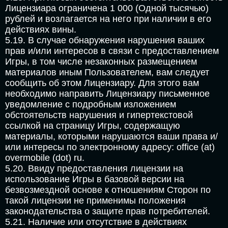
Лицензиара ограничена 1 000 (Одной тысячью)
рублей и возлагается на него при наличии в его
действиях вины.
5.19. В случае обнаружения нарушения ваших
прав и/или интересов в связи с предоставлением
Игры, в том числе незаконных размещением
материалов иным Пользователем, вам следует
сообщить об этом Лицензиару. Для этого вам
необходимо направить Лицензиару письменное
уведомление с подробным изложением
обстоятельств нарушения и гипертекстовой
ссылкой на страницу Игры, содержащую
материалы, которыми нарушаются ваши права и/
или интересы по электронному адресу: office (at)
overmobile (dot) ru.
5.20. Ввиду предоставления лицензии на
использование Игры в базовой версии на
безвозмездной основе к отношениям Сторон по
такой лицензии не применимы положения
законодательства о защите прав потребителей.
5.21. Наличие или отсутствие в действиях