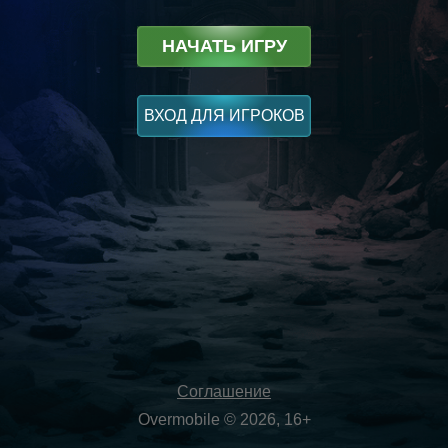
НАЧАТЬ ИГРУ
ВХОД ДЛЯ ИГРОКОВ
Соглашение
Overmobile © 2026, 16+